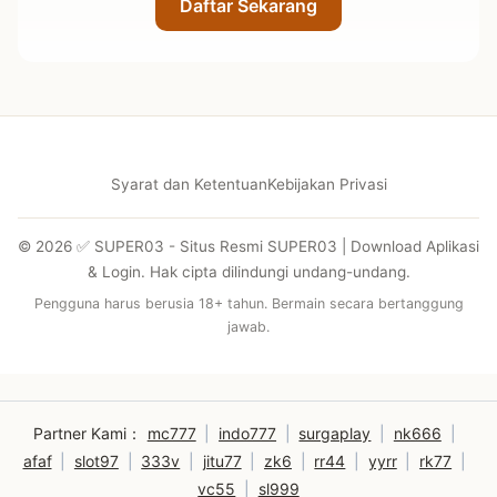
Daftar Sekarang
Syarat dan Ketentuan
Kebijakan Privasi
© 2026 ✅ SUPER03 - Situs Resmi SUPER03 | Download Aplikasi
& Login. Hak cipta dilindungi undang-undang.
Pengguna harus berusia 18+ tahun. Bermain secara bertanggung
jawab.
Partner Kami：
mc777
|
indo777
|
surgaplay
|
nk666
|
afaf
|
slot97
|
333v
|
jitu77
|
zk6
|
rr44
|
yyrr
|
rk77
|
vc55
|
sl999