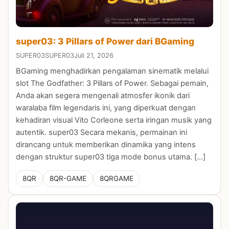
super03: 3 Pillars of Power dari BGaming
SUPER03
SUPER03
Juli 21, 2026
BGaming menghadirkan pengalaman sinematik melalui
slot The Godfather: 3 Pillars of Power. Sebagai pemain,
Anda akan segera mengenali atmosfer ikonik dari
waralaba film legendaris ini, yang diperkuat dengan
kehadiran visual Vito Corleone serta iringan musik yang
autentik. super03 Secara mekanis, permainan ini
dirancang untuk memberikan dinamika yang intens
dengan struktur super03 tiga mode bonus utama. […]
8QR
8QR-GAME
8QRGAME